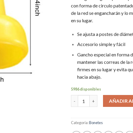
con forma de circulo patentado
de la red se engancharán y lo 
en su lugar.
Se ajusta a postes de diáme
Accesorio simple y fácil
Gancho especial en forma d
mantener las correas de la 
firmes en su lugar y evita qu
hacia abajo.
5986 disponibles
Cantidad
AÑADIR A
Categoría:
Bonetes