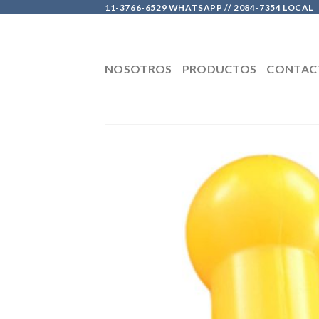
Skip
11-3766-6529 WHATSAPP // 2084-7354 LOCAL
to
content
NOSOTROS
PRODUCTOS
CONTAC