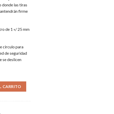
 donde las tiras
mantendrán firme
tro de 1 «/ 25 mm
e circulo para
red de seguridad
e se deslicen
L CARRITO