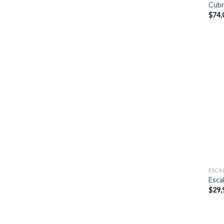
Cubr
$
74,
ESCA
Esca
$
29,