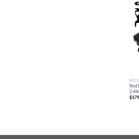
RED 
Red 
2.44
$
179