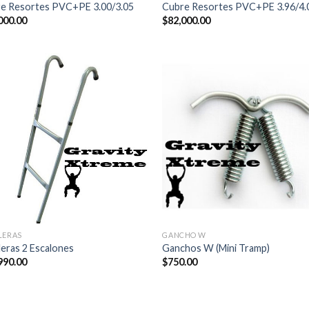
e Resortes PVC+PE 3.00/3.05
Cubre Resortes PVC+PE 3.96/4.
000.00
$
82,000.00
LERAS
GANCHO W
leras 2 Escalones
Ganchos W (Mini Tramp)
990.00
$
750.00