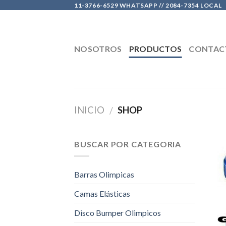
Skip
11-3766-6529 WHATSAPP // 2084-7354 LOCAL
to
content
NOSOTROS
PRODUCTOS
CONTAC
INICIO
SHOP
/
BUSCAR POR CATEGORIA
Barras Olimpicas
Camas Elásticas
Disco Bumper Olimpicos