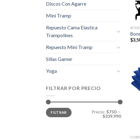
Discos Con Agarre
Mini Tramp
Repuesto Cama Elastica
BONE
Bone
Trampolines
$
3,5
Repuesto Mini Tramp
Sillas Gamer
Yoga
FILTRAR POR PRECIO
Precio
Precio
Precio:
$750
—
FILTRAR
mínimo
máximo
$339,990
CUBR