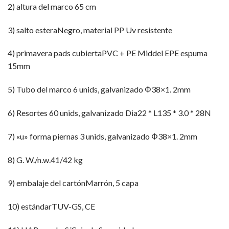
2) altura del marco 65 cm
3) salto esteraNegro, material PP Uv resistente
4) primavera pads cubiertaPVC + PE Middel EPE espuma
15mm
5) Tubo del marco 6 unids, galvanizado Φ38×1. 2mm
6) Resortes 60 unids, galvanizado Dia22 * L135 * 3.0 * 28N
7) «u» forma piernas 3 unids, galvanizado Φ38×1. 2mm
8) G. W./n.w.41/42 kg
9) embalaje del cartónMarrón, 5 capa
10) estándarTUV-GS, CE