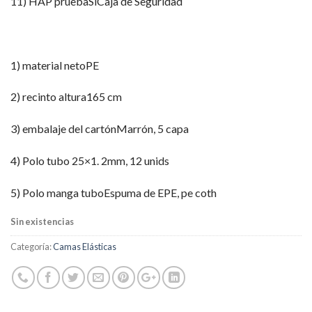
11) HAP pruebaSíCaja de Seguridad
1) material netoPE
2) recinto altura165 cm
3) embalaje del cartónMarrón, 5 capa
4) Polo tubo 25×1. 2mm, 12 unids
5) Polo manga tuboEspuma de EPE, pe coth
Sin existencias
Categoría:
Camas Elásticas