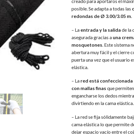
creado para aportaros el máxi
posible. Se adapta a todas las
redondas de Ø 3.00/3.05 m
.
– La
entrada y la salida
de la 
asegurada gracias a
una crema
mosquetones
. Este sistema 
abertura muy fácil y el cierre 
puerta una vez que el usuario e
elástica.
– La
red está confeccionada 
con mallas finas
que permiten 
engancharse los dedos mientra
divirtiendo en la cama elástica.
– La red se fija sólidamente bajo
cama elástica lo que permite d
dejar espacio vacío entre el co