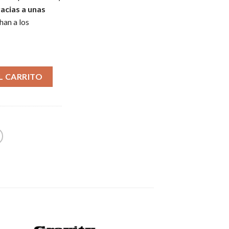
racias a unas
han a los
L CARRITO