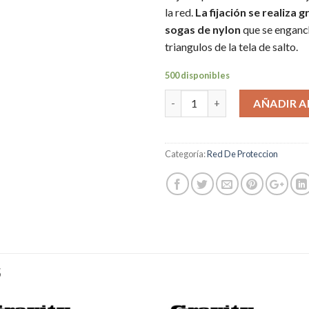
la red.
La fijación se realiza g
sogas de nylon
que se enganc
triangulos de la tela de salto.
500 disponibles
Cantidad
AÑADIR A
Categoría:
Red De Proteccion
S