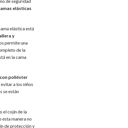
mo de seguridad
camas elásticas
cama elástica está
llera y
nos permite una
completo de la
stá en la cama
con poliéster
evitar a los niños
s se están
 el cojín de la
e esta manera no
jín de protección y