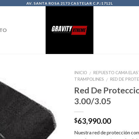
AV. SANTA ROSA 2173 CASTELAR C.P.:1712L
TO
INICIO
REPUESTO CAMA ELAS
/
TRAMPOLINES
RED DE PROT
/
Red De Proteccio
3.00/3.05
63,990.00
$
Nuestra red de protección com