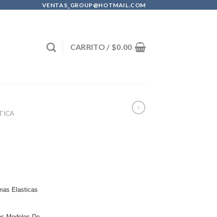
VENTAS_GROUP@HOTMAIL.COM
CARRITO /
$
0.00
TICA
mas Elasticas
Los Modelos De