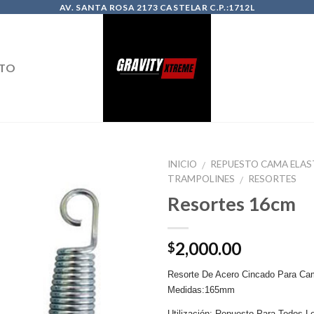
AV. SANTA ROSA 2173 CASTELAR C.P.:1712L
TO
INICIO
REPUESTO CAMA ELAS
/
TRAMPOLINES
RESORTES
/
Resortes 16cm
2,000.00
$
Resorte De Acero Cincado Para Ca
Medidas:165mm
Utilización: Repuesto Para Todos 