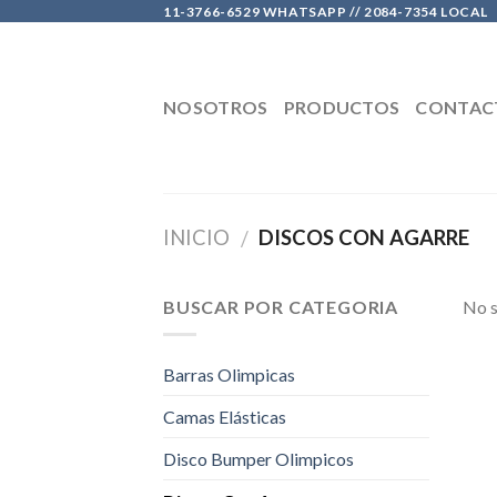
Skip
11-3766-6529 WHATSAPP // 2084-7354 LOCAL
to
content
NOSOTROS
PRODUCTOS
CONTAC
INICIO
DISCOS CON AGARRE
/
BUSCAR POR CATEGORIA
No s
Barras Olimpicas
Camas Elásticas
Disco Bumper Olimpicos