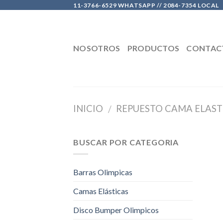
Skip
11-3766-6529 WHATSAPP // 2084-7354 LOCAL
to
content
NOSOTROS
PRODUCTOS
CONTAC
INICIO
REPUESTO CAMA ELAST
/
BUSCAR POR CATEGORIA
Barras Olimpicas
Camas Elásticas
Disco Bumper Olimpicos